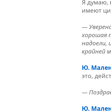
Я думаю, 
имеют ци
— Уверена
хорошая п
надоели, 
крайней м
Ю. Мален
это, дейс
— Поздрав
Ю. Мален