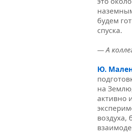
это около
наземным
будем го
спуска.
— А колл
Ю. Мален
подготов
на Землю,
активно 
эксперим
воздуха, 
взаимоде