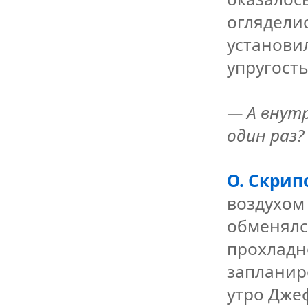
оглядели
установи
упругост
— А внут
один раз?
О. Скрип
воздухом 
обменялс
прохладн
запланир
утро Дже