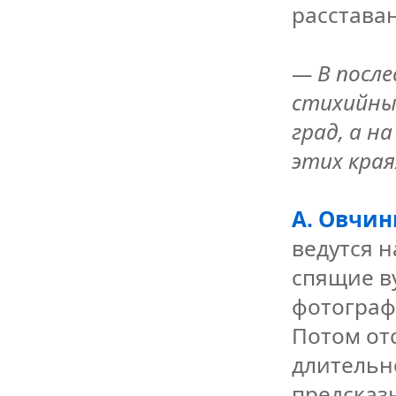
расстава
— В после
стихийных
град, а н
этих края
А. Овчин
ведутся 
спящие в
фотограф
Потом от
длительн
предсказ