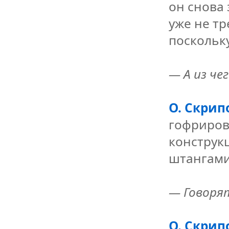
он снова 
уже не т
поскольку
— А из че
О. Скрип
гофриров
конструк
штангами
— Говорят
О. Скрип