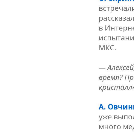
встречал
рассказал
в Интерн
испытани
МКС.
— Алексей
время? П
кристалл
А. Овчин
уже выпол
много ме