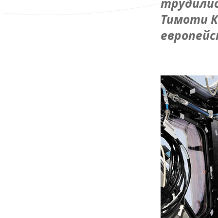
трудилис
Тимоти К
европейс