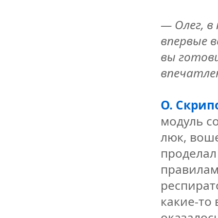
— Олег, в
впервые в
вы готови
впечатле
О. Скрип
модуль с
люк, воше
проделал
правилам
респират
какие-то 
оказалос