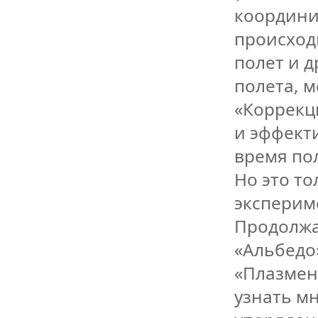
координи
происход
полет и д
полета, 
«Коррекц
и эффект
время по
Но это т
эксперим
Продолжа
«Альбедо
«Плазмен
узнать м