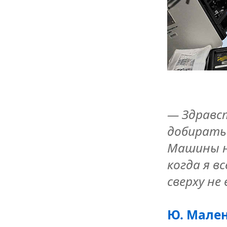
— Здравст
добиратьс
Машины не
когда я в
сверху не
Ю. Мале