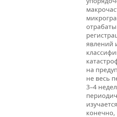
упорядоч
макрочаст
микрогра
отрабаты
регистра
явлений и
классифи
катастро
на преду
не весь 
3–4 неде
периодич
изучаетс
конечно,