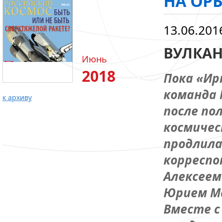
НА ОР
13.06.201
ВУЛКА
Июнь
2018
Пока «Ир
команда 
к архиву
после по
космичес
продлила
корреспо
Алексеем
Юрием М
Вместе с