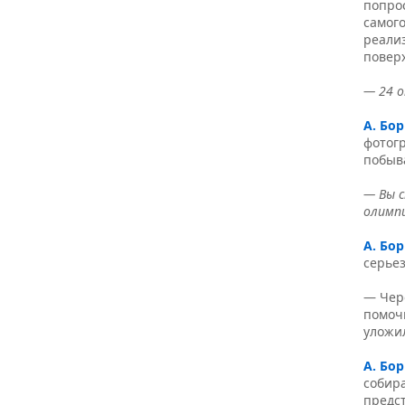
попро
самого
реали
повер
— 24 о
А. Бо
фотог
побыва
— Вы с
олимп
А. Бо
серьез
— Чер
помочь
уложи
А. Бо
собира
предст