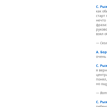
С. Ры
как о
старт 
нечто 
фраза:
руково
взял 
— Скол
А. Бо
очень 
С. Ры
я верн
центр
понял,
но ощ
— Вот 
С. Ры
ребено