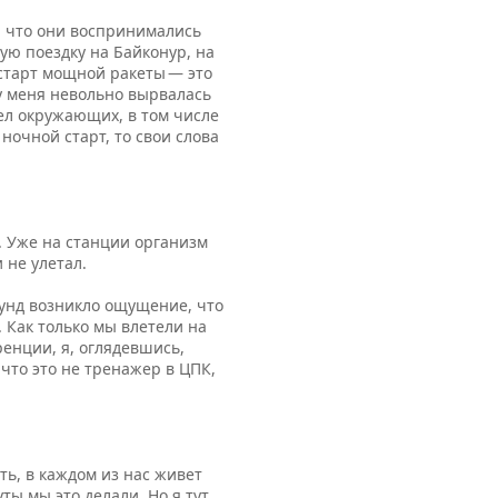
я, что они воспринимались
ую поездку на Байконур, на
 старт мощной ракеты — это
 у меня невольно вырвалась
дел окружающих, в том числе
ночной старт, то свои слова
. Уже на станции организм
 не улетал.
кунд возникло ощущение, что
. Как только мы влетели на
енции, я, оглядевшись,
 что это не тренажер в ЦПК,
ь, в каждом из нас живет
ты мы это делали. Но я тут