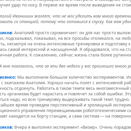
учил удар по носу. В первое же время после выведения не сто
олий Иванишин жалеет, что не мог уделить вам много времени
омить со станцией, потому что готовился к спуску. Как вам уда
жиков:
Анатолий просто скром­ничает: он для нас просто выло
л, подсказывал, показывал, на все просьбы откликался, на лю
ть, несмотря на очень интенсивные тренировки и подготовку к 
ась самой интересной и насыщенной. Я обрадовался, что на с
ичная работа. К сожалению, сейчас жизнь стала более рутинно
А мне показалось, что за эти две недели у вас произошло много 
рисенко:
Мы выполнили большое количество экспериментов. Их
с экипажем Анатолия. Хорошо начать полет с интенсивной раб
ность отдохнуть. Работать в таком темпе весь многомесячный 
сть организма будет нарастать и повлечет за собой ошибки. Это
ться надо, но всю тренировку выдерживать такой темп трудно.
жайшее время проведем перспективный и зрелищный экспериме
нционного управления перемещаемыми робототехническими си
авт находится на борту станции, а сама система — на поверхн
жиков:
Вчера я выполнял эксперимент «Визир». Очень порадов