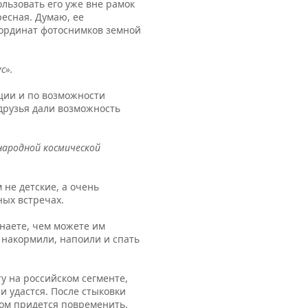
льзовать его уже вне рамок
ресная. Думаю, ее
оординат фотоснимков земной
с».
ции и по возможности
друзья дали возможность
народной космической
 не детские, а очень
ных встречах.
наете, чем можете им
, накормили, напоили и спать
у на российском сегменте,
и удастся. После стыковки
ном придется повременить.