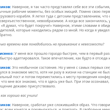
жиков:
Наверное, я так часто представлял себе все эти событи
бычные рабочие моменты, без особых эмоций. Помню свою перв
грузового корабля. Я летел туда с детским представлением, что
сверхъестественное, невообразимое. А когда все закончилось,
 «Я думал, что будет покруче!» Наверное, этими словами я оби
дителей, которые находились рядом со мной. Но когда я увидел 
обратно.
ько времени вам понадобилось на привыкание к невесомости?
рисенко:
У меня все прошло гораздо быстрее, чем в первый раз
быстро адаптировался. Такое впечатление, как будто я отсюда и
жиков:
Это необычное состояние. Но у меня с самых первых се
улся в знакомое место, хотя ни разу в жизни на станции не был
альный пост и потом переместились к месту проведения конфер
 что мне все знакомо, что я здесь уже был. При этом осознавал,
ущение дежавю присутствовало.
как хорошо вас учили!
жиков:
Наверное, сработал уже сложившийся образ. Что говорит
к: всем хочется и покувыркаться, и поиграть. В свободные мину