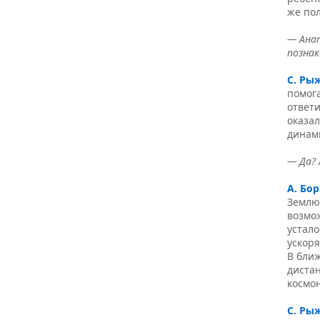
же пол
— Анат
познак
С. Ры
помога
ответи
оказал
динам
— Да? 
А. Бо
Землю 
возмож
устало
ускоря
В бли
диста
космон
С. Ры