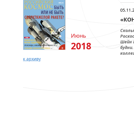
05.11.
«КО
Сколь
Июнь
Роско
Шейн К
2018
будни
коллег
к архиву