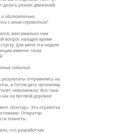
ит делать резких движений.
 и обсто­ятельно
лось с этим справиться?
жился, максимально нам
бой вопрос находил время
спуску. Для меня эта неделя
танции именно такая
й.
разных событий.
 результаты отправились на
оты, а потом дать организму
полет невозможно. Все-таки
 как на беговой дорожке:
нт «Контур». Это отработка
стемами. Оператор-
ости планеты.
ало, что разработчик