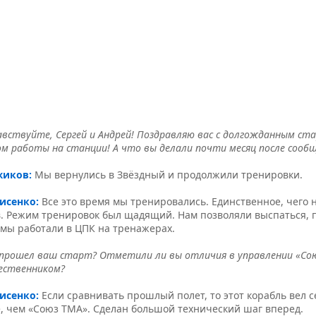
вствуйте, Сергей и Андрей! Позд­равляю вас с долгожданным ст
м работы на станции! А что вы делали почти месяц после сообщ
жиков:
Мы вернулись в Звёзд­ный и продолжили тре­нировки.
рисенко:
Все это время мы тренировались. Единственное, чего 
. Режим тренировок был щадящий. Нам позволяли выспаться, п
 мы работали в ЦПК на тренажерах.
 прошел ваш старт? Отметили ли вы отличия в управлении «Сою
ественником?
рисенко:
Если сравнивать прошлый полет, то этот корабль вел с
, чем «Союз ТМА». Сделан большой технический шаг вперед.