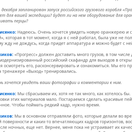
 декабря запланирован запуск российского грузового корабля «Про
ет для вашей экспедиции? Будет ли на нем оборудование для ора
ивать перцы?
рисенко:
Надеюсь. Очень хочется увидеть новую оранжерею и с
», которая в тот момент, когда я с ней работал, была уже не п
у жду не дождусь, когда придет аппаратура и можно будет с н
жиков:
«Прогресс» должен доставить много грузов, в том числе
модернизированный российский скафандр для выходов в откры
я осмотреть его, расконсервировать и ознакомиться. Мы его п
а тренажере «Выход» тренировались.
ь хочется увидеть ваши фотографии и комментарии к ним.
рисенко:
Мы сбрасываем их, хотя не так много, как хотелось бы
овки этих материалов мало. Постараемся сделать красивые пей
чное. Чтобы поймать редкий кадр, нужно время.
жиков:
Мы в основном отправляли фото, которые делали во вре
 поверхности и каких-то впечатляющих кадров горизонтов, восх
сле ночных, еще нет. Вернее, меня пока не устраивает их качес