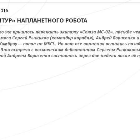
2016
НТУР» НАПЛАНЕТНОГО РОБОТА
ко же пришлось пережить экипажу «Союза МС-02», прежде че
смоса Сергей Рыжиков (командир корабля), Андрей Борисенко
имброу — попал на МКС!.. Но вот все волнения остались позад
. Эта встреча с космическим дебютантом Сергеем Рыжиковы
ой Андреем Борисенко состоялась через две недели после их 