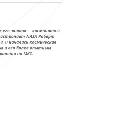
м его экипаж — космонавты
 и астронавт NASA Роберт
и, и начались космические
м и его более опытным
прилета на МКС.