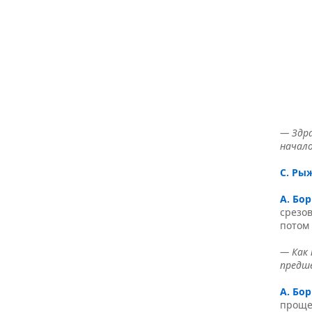
— Здра
начало
С. Ры
А. Бо
срезов
потом
— Как
предш
А. Бо
проще