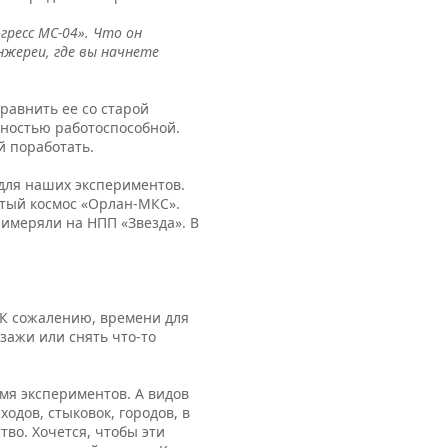
гресс МС-04». Что он
нжереи, где вы начнете
равнить ее со старой
олностью работоспособной.
ей поработать.
 для наших экспериментов.
тый космос «Орлан‑МКС».
римеряли на НПП «Звезда». В
. К сожалению, времени для
зажи или снять что-то
мя экспериментов. А видов
одов, стыковок, городов, в
тво. Хочется, чтобы эти