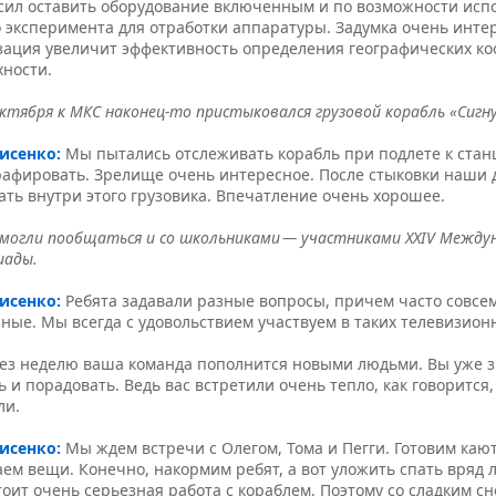
сил оставить оборудование включенным и по возможности испо
 эксперимента для отработки аппаратуры. Задумка очень инте
зация увеличит эффективность определения географических к
хности.
ктября к МКС наконец-то пристыковался грузовой корабль «Сигну
рисенко:
Мы пытались отслеживать корабль при подлете к стан
рафировать. Зрелище очень интересное. После стыковки наши 
ть внутри этого грузовика. Впечатление очень хорошее.
могли пообщаться и со школьниками — участниками XXIV Между
иады.
рисенко:
Ребята задавали разные вопросы, причем часто совсем
ные. Мы всегда с удовольствием участвуем в таких телевизион
ез неделю ваша команда пополнится новыми людьми. Вы уже з
 и порадовать. Ведь вас встретили очень тепло, как говорится
ли.
рисенко:
Мы ждем встречи с Олегом, Тома и Пегги. Готовим кают
ем вещи. Конечно, накормим ребят, а вот уложить спать вряд л
оит очень серьезная работа с кораблем. Поэтому со сладким с