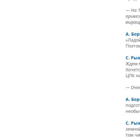
— На 1
привез
выращ
А. Бо
«Ладой
Поэтом
С. Ры
Ждем 
Хочетс
ЦПК н
— Очен
А. Бо
подгот
необы
С. Ры
земной
том чи