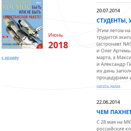
20.07.2014
СТУДЕНТЫ, 
Этим летом н
Июнь
трудится экип
2018
(астронавт NA
и Олег Артемь
марта, а Макс
к архиву
и Александр Г
их день запол
процедурами 
читать далее
22.06.2014
ЧЕМ ПАХНЕ
С 28 мая на МК
российские ко