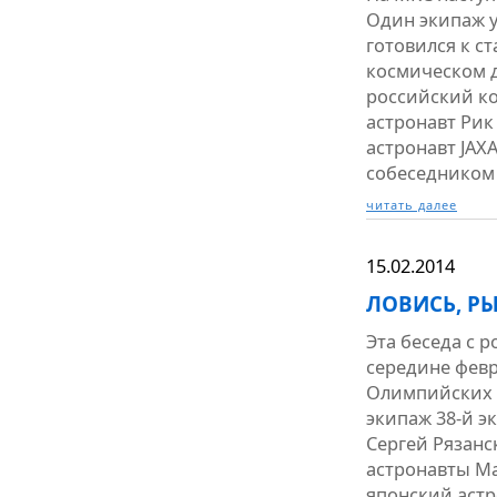
Один экипаж у
готовился к ст
космическом д
российский к
астронавт Рик
астронавт JAXA
собеседником
читать далее
15.02.2014
ЛОВИСЬ, Р
Эта беседа с 
середине февр
Олимпийских и
экипаж 38-й э
Сергей Рязан
астронавты Ма
японский астр