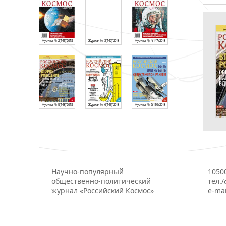
Журнал № 2(145)'2018
Журнал № 3(146)'2018
Журнал № 4(147)'2018
Журнал № 5(148)'2018
Журнал № 6(149)'2018
Журнал № 7(150)'2018
Научно-популярный
1050
общественно-политический
тел./
журнал «Российский Космос»
e-mai